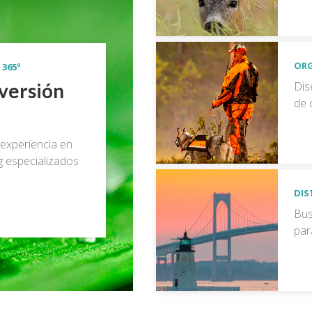
ORG
365º
Dis
versión
de 
experiencia en
g especializados
DIS
Bus
par