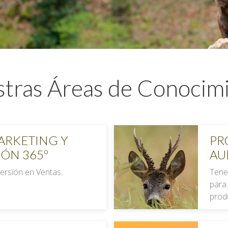
tras Áreas de Conocim
ARKETING Y
PR
ÓN 365º
AU
ersión en Ventas.
Tene
para
produ