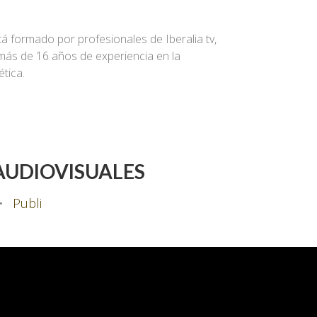
á formado por profesionales de Iberalia tv,
más de 16 años de experiencia en la
tica.
AUDIOVISUALES
•
Publi