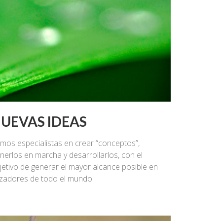
UEVAS IDEAS
mos especialistas en crear “conceptos”,
nerlos en marcha y desarrollarlos, con el
jetivo de generar el mayor alcance posible en
zadores de todo el mundo.