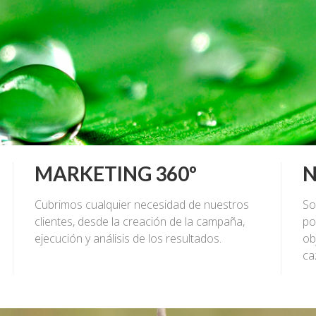
MARKETING 360º
N
Cubrimos cualquier necesidad de nuestros
So
clientes, desde la creación de la campaña,
po
ejecución y análisis de los resultados.
ob
ca