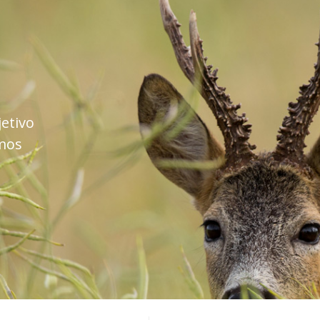
etivo
mos