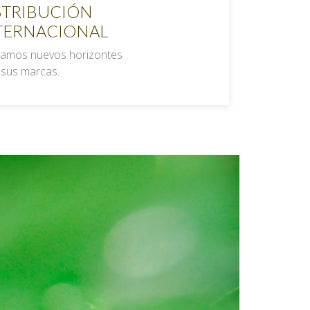
STRIBUCIÓN
TERNACIONAL
amos nuevos horizontes
 sus marcas.