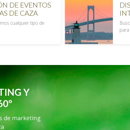
ÓN DE EVENTOS
DI
AS DE CAZA
IN
mos cualquier tipo de
Busc
para
TING Y
60º
es de marketing
za