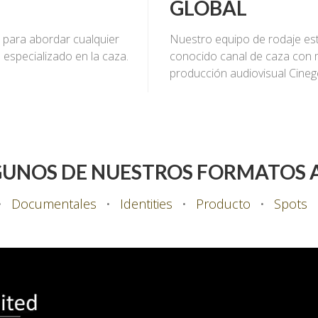
GLOBAL
 para abordar cualquier
Nuestro equipo de rodaje est
 especializado en la caza.
conocido canal de caza con 
producción audiovisual Cinegé
GUNOS DE NUESTROS FORMATOS 
•
Documentales
•
Identities
•
Producto
•
Spots