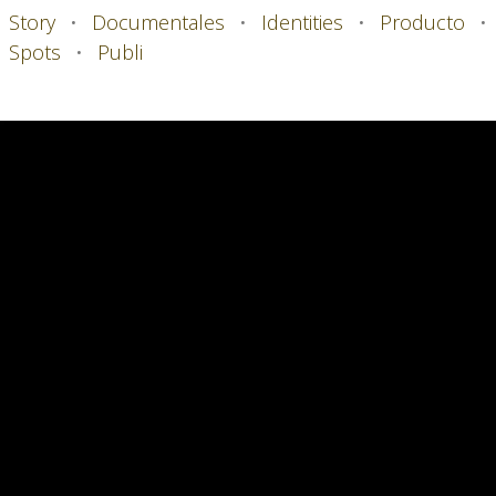
Story
•
Documentales
•
Identities
•
Producto
•
Spots
•
Publi