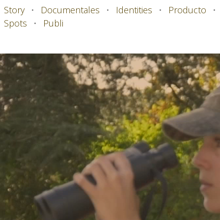
Story
•
Documentales
•
Identities
•
Producto
•
Spots
•
Publi